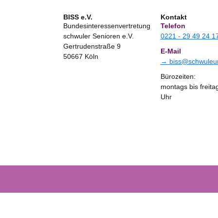
BISS e.V.
Kontakt
Bundesinteressenvertretung
Telefon
schwuler Senioren e.V.
0221 - 29 49 24 1
Gertrudenstraße 9
E-Mail
50667 Köln
→ biss@schwuleun
Bürozeiten:
montags bis freita
Uhr