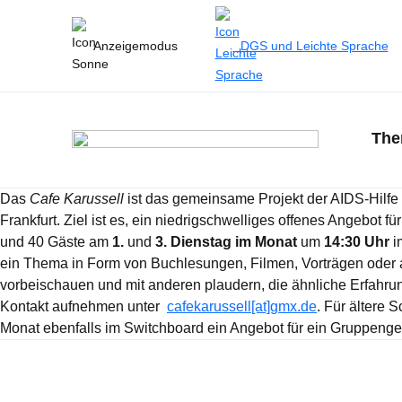
Anzeigemodus
DGS und Leichte Sprache
Th
Das
Cafe Karussell
ist das gemeinsame Projekt der AIDS-Hilfe 
Frankfurt. Ziel ist es, ein niedrigschwelliges offenes Angebot
und 40 Gäste am
1.
und
3. Dienstag im Monat
um
14:30 Uhr
i
ein Thema in Form von Buchlesungen, Filmen, Vorträgen oder au
vorbeischauen und mit anderen plaudern, die ähnliche Erfahrun
Kontakt aufnehmen unter
cafekarussell[at]gmx.de
. Für ältere 
Monat ebenfalls im Switchboard ein Angebot für ein Gruppenges