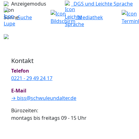
BISS e.V.
Anzeigemodus
DGS und Leichte Sprache
Bundesinteressenvertretung schwuler Senioren
Suche
Mediathek
e.V.
Gertrudenstraße 9
50667 Köln
Kontakt
Telefon
0221 - 29 49 24 17
E-Mail
→ biss@schwuleundalter.de
Bürozeiten:
montags bis freitags 09 - 15 Uhr