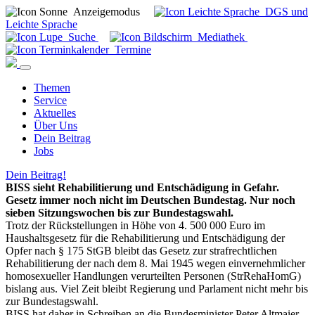
Anzeigemodus
DGS und
Leichte Sprache
Suche
Mediathek
Termine
Themen
Service
Aktuelles
Über Uns
Dein Beitrag
Jobs
Dein Beitrag!
BISS sieht Rehabilitierung und Entschädigung in Gefahr.
Gesetz immer noch nicht im Deutschen Bundestag. Nur noch
sieben Sitzungswochen bis zur Bundestagswahl.
Trotz der Rückstellungen in Höhe von 4. 500 000 Euro im
Haushaltsgesetz für die Rehabilitierung und Entschädigung der
Opfer nach § 175 StGB bleibt das Gesetz zur strafrechtlichen
Rehabilitierung der nach dem 8. Mai 1945 wegen einvernehmlicher
homosexueller Handlungen verurteilten Personen (StrRehaHomG)
bislang aus. Viel Zeit bleibt Regierung und Parlament nicht mehr bis
zur Bundestagswahl.
BISS hat daher in Schreiben an die Bundesminister Peter Altmaier,