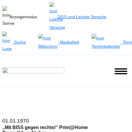
Anzeigemodus
DGS und Leichte Sprache
Suche
Mediathek
Term
» mit BISS gegen rechts
01.01.1970
„Mit BISS gegen rechts!“ Print@Home