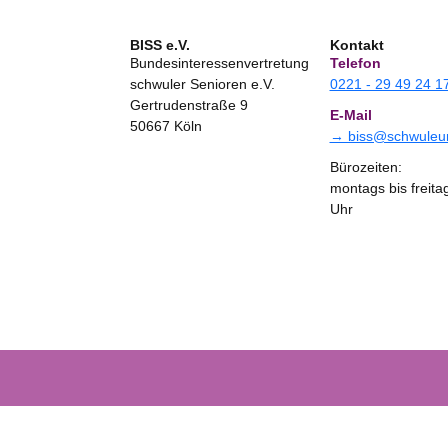
BISS e.V.
Kontakt
Bundesinteressenvertretung
Telefon
schwuler Senioren e.V.
0221 - 29 49 24 1
Gertrudenstraße 9
E-Mail
50667 Köln
→ biss@schwuleun
Bürozeiten:
montags bis freita
Uhr